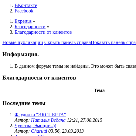
ВКонтакте
Facebook
Expertus
»
Благодарности
»
Благодарности от клиентов
Новые публикации
Скрыть панель справа
Показать панель спра
Информация.
В данном форуме темы не найдены. Это может быть связан
Благодарности от клиентов
Тема
Последние темы
Флудилка "ЭКСПЕРТА"
Автор:
Наталья Ведана
12:21, 27.08.2015
Чувства, Эмоции..))
Автор:
Charutti
03:56, 23.03.2013