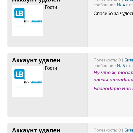
сообщение
№ 4
отп
Гости
Спасибо за чудес
Аккаунт удален
Полезность:
0
|
Битв
сообщение
№ 5
отп
Гости
Ну что ж, товар
слезы отгадали.
Благодарю Вас з
Аккаунт удален
Полезность:
0
|
Битв