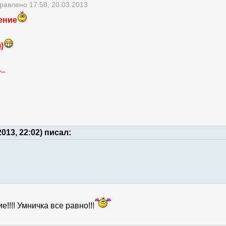
равлено 17:58, 20.03.2013
ление
)
..
2013, 22:02) писал:
е!!!! Умничка все равно!!!