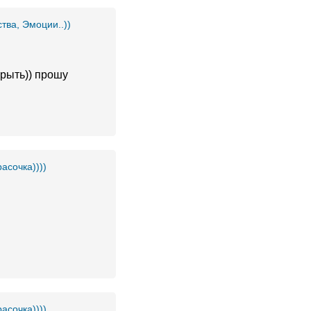
ства, Эмоции..))
крыть)) прошу
асочка))))
асочка))))