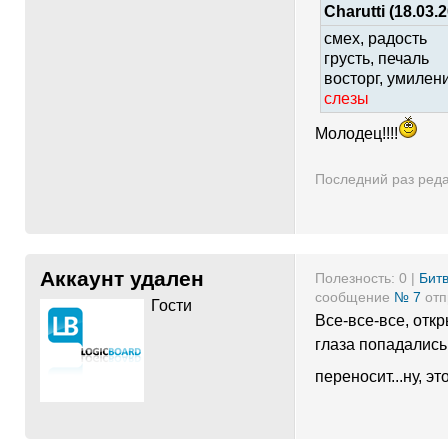
Charutti (18.03.
смех, радость
грусть, печаль
восторг, умилен
слезы
Молодец!!!!
Последний раз ред
Аккаунт удален
Полезность:
0
|
Битв
сообщение
№ 7
отп
Гости
Все-все-все, откр
глаза попадались,
переносит...ну, э