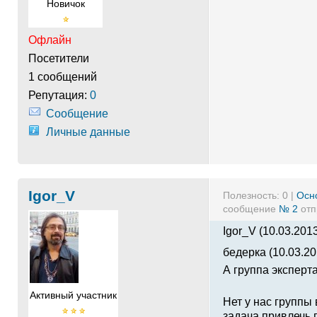
Новичок
Офлайн
Посетители
1 сообщений
Репутация:
0
Сообщение
Личные данные
Igor_V
Полезность:
0
|
Осн
сообщение
№ 2
отп
Igor_V (10.03.2013
бедерка (10.03.20
А группа эксперта
Активный участник
Нет у нас группы 
задача привлечь 