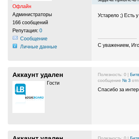
Офлайн
Администраторы
Устарело ;) Есть 
166 сообщений
Репутация:
0
Сообщение
------------------------------------------
С уважением, Иг
Личные данные
Аккаунт удален
Полезность:
0
|
Битв
сообщение
№ 3
отп
Гости
Спасибо за интер
Аккаунт удален
Полезность:
0
|
Битв