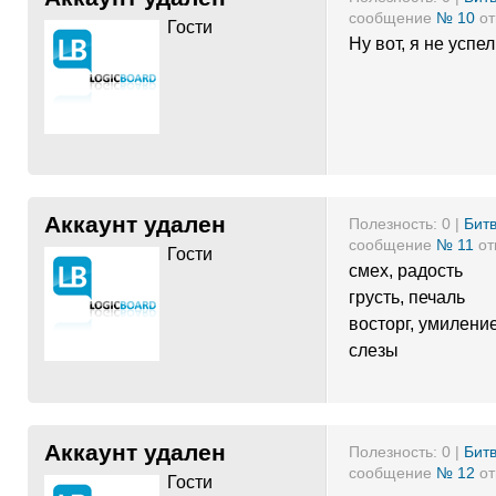
сообщение
№ 10
от
Гости
Ну вот, я не успел.
Аккаунт удален
Полезность:
0
|
Битв
сообщение
№ 11
от
Гости
смех, радость
грусть, печаль
восторг, умилени
слезы
Аккаунт удален
Полезность:
0
|
Битв
сообщение
№ 12
от
Гости