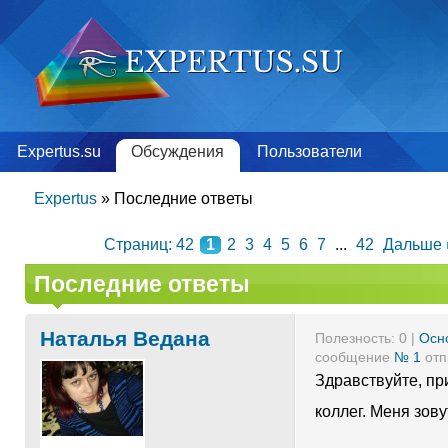
Expertus.su
Обсуждения
Пользователи
Expertus
»
Последние ответы
Страниц: 42
1
2
3
4
5
6
7
...
42
Дальше
Последние ответы
Наталья Ведана
Полезность:
0
|
Осн
сообщение
№ 1
отп
Здравствуйте, пр
коллег. Меня зов