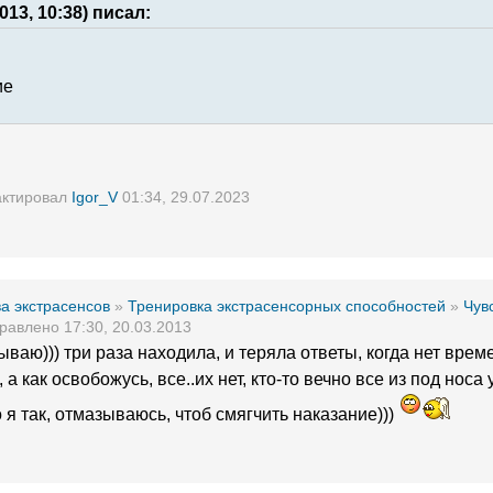
2013, 10:38) писал:
ие
актировал
Igor_V
01:34, 29.07.2023
а экстрасенсов
»
Тренировка экстрасенсорных способностей
»
Чув
равлено 17:30, 20.03.2013
ываю))) три раза находила, и теряла ответы, когда нет врем
 а как освобожусь, все..их нет, кто-то вечно все из под носа 
то я так, отмазываюсь, чтоб смягчить наказание)))