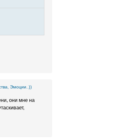
ства, Эмоции..))
ени, они мне на
утаскивает,