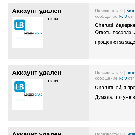
Аккаунт удален
Полезность:
0
|
Битв
сообщение
№ 8
отп
Гости
Charutti
,
бедерк
Ответы посеяла...
прощения за заде
Аккаунт удален
Полезность:
0
|
Битв
сообщение
№ 9
отп
Гости
Charutti
, ой, я п
Думала, что уже в
Аккаунт удален
Полезность:
0
|
Битв