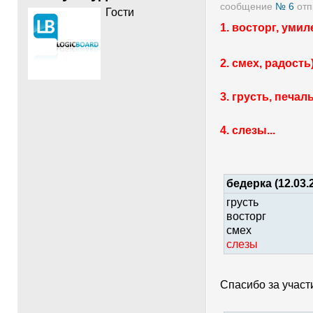
сообщение
№ 6
отп
Гости
1. восторг, уми
2. смех, радость)
3. грусть, печаль
4. слезы...
бедерка (12.03.
грусть
восторг
смех
слезы
Спасибо за участи