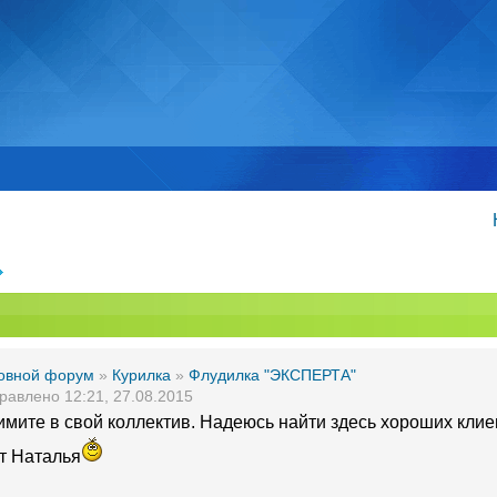
овной форум
»
Курилка
»
Флудилка "ЭКСПЕРТА"
равлено 12:21, 27.08.2015
имите в свой коллектив. Надеюсь найти здесь хороших клие
ут Наталья