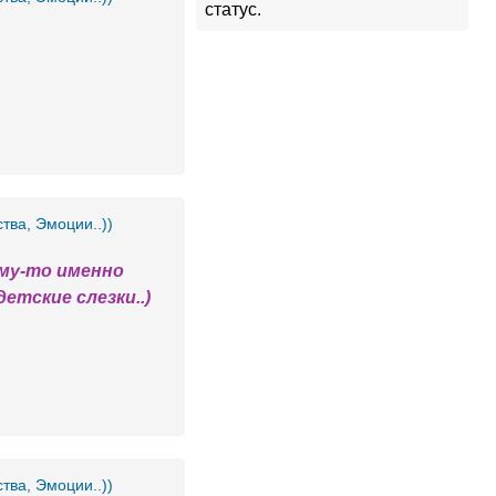
статус.
ства, Эмоции..))
ему-то именно
етские слезки..)
ства, Эмоции..))